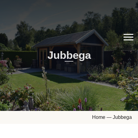
Jubbega
Home
—
Jubbega